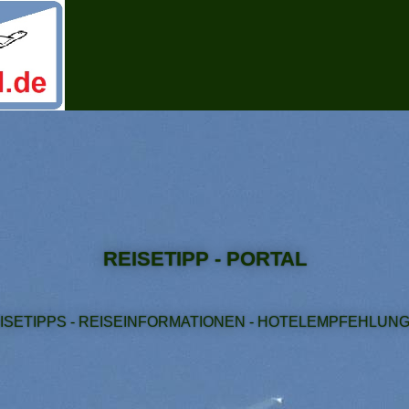
REISETIPP - PORTAL
EISETIPPS - REISEINFORMATIONEN - HOTELEMPFEHLUNG